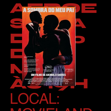
AFROE
STIMA
DIA 20
DE
MAIO
ÀS 19H
LOCAL: