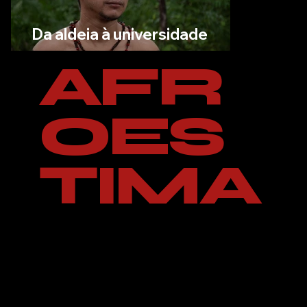
Da aldeia à universidade
AFR
OES
TIMA