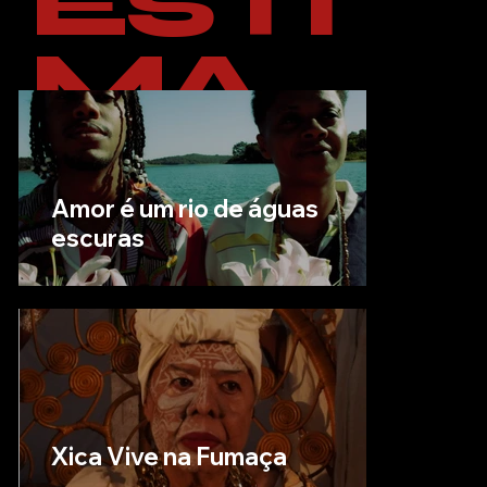
ESTI
MA
Amor é um rio de águas
escuras
Xica Vive na Fumaça